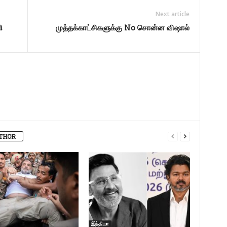
Next article
ி
முத்தக்காட்சிகளுக்கு No சொன்ன விஷால்
THOR
இந்தியா