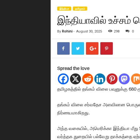
இந்தியா
த‌மிழக‌ம்
இந்தியாவில் உச்சம்
By
Rohini
-
August 30, 2025
298
0
Spread the love
தமிழகத்தில் தங்கம் விலை பவுனுக்கு 680 
தங்கம் விலை சர்வதேச அளவிலான பொருளாதா
நிர்ணயமாகிறது.
அந்த வகையில், அமெரிக்கா இந்தியா மீது 
வர்த்தக துறையில் பல்வேறு தாக்கத்தை ஏற்ப