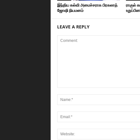
இந்திய கல்வி அமைச்சராக பிரகலாத்
ராகுல் க
ஜோஷி நியமனம்
உறுப்பி
LEAVE A REPLY