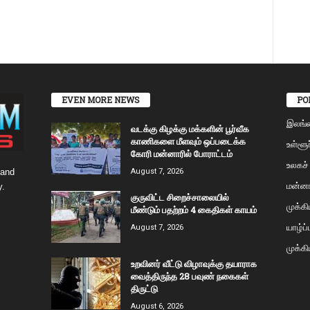
EVEN MORE NEWS
PO
இலங்
வடக்கு கிழக்கு மக்களின் பூர்வீக
காணிகளை மீளவும் ஒப்படைக்க
உள்ளூர
கோரி மன்னாரில் போராட்டம்
உலகச்
 and
August 7, 2026
மன்னா
y.
குருவிட்ட சிறைச்சாலையில்
முக்க
மீண்டும் பதற்றம் 4 கைதிகள் காயம்
யாழ்ப
August 7, 2026
முக்கி
உறவினர் வீட்டு விழாவுக்கு தயாராக
வைத்திருந்த 28 பவுண் நகைகள்
திருட்டு
August 6, 2026