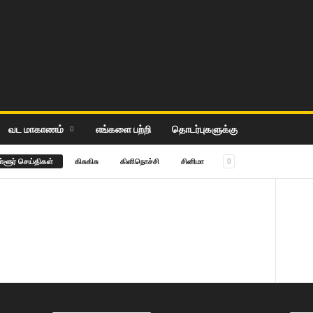
வட மாகாணம்
எங்களை பற்றி
தொடர்புகளுக்கு
ள்ளூர் செய்திகள்
கிசு‌கிசு
கிளிநொச்சி
சி‌னிமா