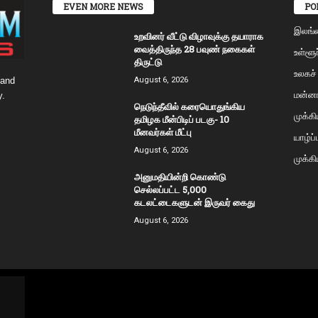
EVEN MORE NEWS
PO
இலங்
உறவினர் வீட்டு விழாவுக்கு தயாராக
வைத்திருந்த 28 பவுண் நகைகள்
உள்ளூர
திருட்டு
உலகச்
 and
August 6, 2026
மன்னா
y.
நெடுந்தீவில் கரையொதுங்கிய
முக்க
தமிழக மீன்பிடிப் படகு- 10
மீனவர்கள் மீட்பு
யாழ்ப
August 6, 2026
முக்கி
அனுமதியின்றி கொண்டு
செல்லப்பட்ட 5,000
கடலட்டைகளுடன் இருவர் கைது
August 6, 2026