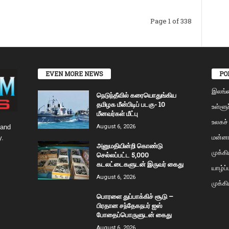
Page 1 of 338
EVEN MORE NEWS
PO
இலங்
நெடுந்தீவில் கரையொதுங்கிய
தமிழக மீன்பிடிப் படகு- 10
உள்ளூர
மீனவர்கள் மீட்பு
உலகச்
 and
August 6, 2026
மன்னா
y.
அனுமதியின்றி கொண்டு
முக்க
செல்லப்பட்ட 5,000
கடலட்டைகளுடன் இருவர் கைது
யாழ்ப
August 6, 2026
முக்கி
பொரளை துப்பாக்கிச் சூடு –
பிரதான சந்தேகநபர் ஐஸ்
போதைப்பொருளுடன் கைது
August 6, 2026