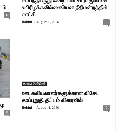
சாய்ந்தமருது வெடிப்பில் சாரா ஜஸ்மின்
டம்
உயிரிழக்கவில்லையென நீதிமன்றத்தில்
சாட்சி
0
-
Rohini
August 5, 2026
0
உள்ளூர் செய்திகள்
ஊடகவியலாளர்களுக்கான விசேட
காப்புறுதி திட்டம் விரைவில்
ழை
-
Rohini
August 4, 2026
0
0