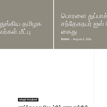
பொரளை துப்பாக்
துங்கிய தமிழக
சந்தேகநபர் ஐஸ
ர்கள் மீட்பு
கைது
-
Rohini
August 6, 2026
உள்ளூர் செய்திகள்