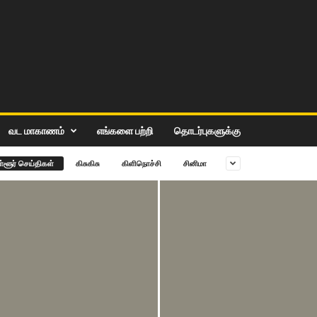
வட மாகாணம்
எங்களை பற்றி
தொடர்புகளுக்கு
ள்ளூர் செய்திகள்
கிசு‌கிசு
கிளிநொச்சி
சி‌னிமா