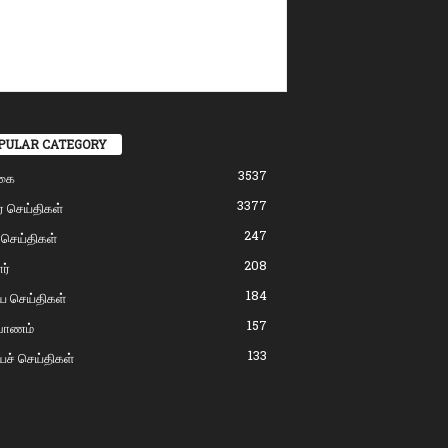
PULAR CATEGORY
3537
கை
3377
் செய்திகள்
247
 செய்திகள்
208
ர்
184
ிய செய்திகள்
157
்பாணம்
133
யச் செய்திகள்