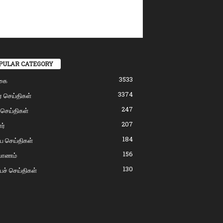
PULAR CATEGORY
3533
கை
3374
் செய்திகள்
247
 செய்திகள்
207
ர்
184
ிய செய்திகள்
156
்பாணம்
130
யச் செய்திகள்