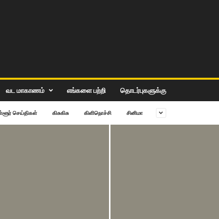
வட மாகாணம்
எங்களை பற்றி
தொடர்புகளுக்கு
ள்ளூர் செய்திகள்
கிசு‌கிசு
கிளிநொச்சி
சி‌னிமா