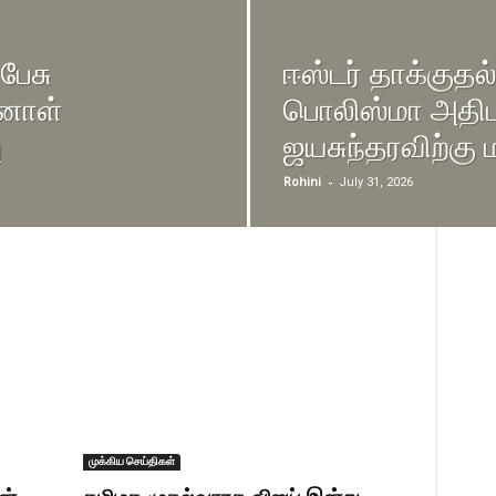
பேசு
ஈஸ்டர் தாக்குதல
னாள்
பொலிஸ்மா அதிபர்
ு
ஜயசுந்தரவிற்
-
Rohini
July 31, 2026
முக்கிய செய்திகள்