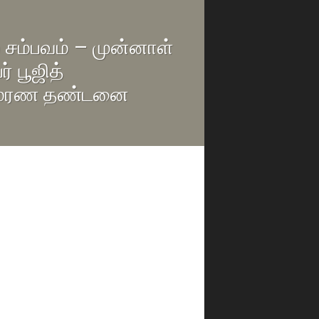
் சம்பவம் – முன்னாள்
 பூஜித்
கு மரண தண்டனை