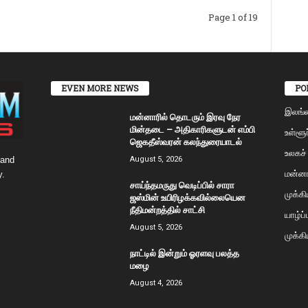
Page 1 of 19
EVEN MORE NEWS
PO
இலங்
மன்னாரில் தொடரும் இரவு நேர
மின்தடை – அதிகாரிகளுடன் எம்பி
உள்ளூர
ஜெகதீஸ்வரன் கலந்துரையாடல்
உலகச்
 and
August 5, 2026
மன்னா
y.
சாய்ந்தமருது வெடிப்பில் சாரா
முக்க
ஜஸ்மின் உயிரிழக்கவில்லையென
நீதிமன்றத்தில் சாட்சி
யாழ்ப
August 5, 2026
முக்கி
நாட்டில் இன்றும் ஓரளவு பலத்த
மழை
August 4, 2026