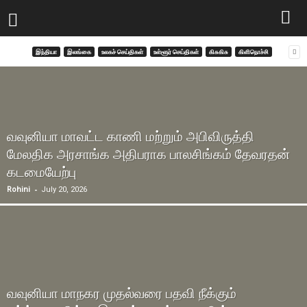
இந்தியா
இலங்கை
உலகச் செய்திகள்
உள்ளூர் செய்திகள்
கிசு‌கிசு
கிளிநொச்சி
வவுனியா மாவட்ட காணி மற்றும் அபிவிருத்தி
மேலதிக அரசாங்க அதிபராக பாலசிங்கம் தேவரதன்
கடமையேற்பு
-
Rohini
July 20, 2026
வவுனியா மாநகர முதல்வரை பதவி நீக்கும்