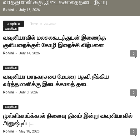
வர்த்தமானிக்கு இடைக்காலத்தடை நீடிப்பு
-
Rohini
July 15, 2026
வவுனியா
Home
வவுனியா
வவுனியா
வவுனியாவில் மலசலகூடத்துடன் இணைந்த
குளியறைக்குள் கோழி இறைச்சி விற்பனை
-
Rohini
July 14, 2026
0
வவுனியா
வவுனியா மாநகரசபை மேயரை பதவி நீக்கிய
வர்த்தமானிக்கு இடைக்காலத் தடை
-
Rohini
July 3, 2026
0
வவுனியா
முள்ளிவாய்க்கால் நினைவு தினம் இன்று வவுனியாவில்
அனுஷ்டிப்பு…
-
Rohini
May 18, 2026
0