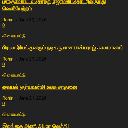
பராகுவேயிடம் தோற்று ஜேர்மனி தொடரிலிருந்து
வெளியேற்றம்
Rohini
June 30, 2026
-
0
விளையா‌ட்டு
பிரபல இயக்குனரும் நடிகருமான பாக்யராஜ் காலமானார்
Rohini
June 27, 2026
-
0
விளையா‌ட்டு
வைபவ் சூர்யவன்சி உலக சாதனை
Rohini
June 21, 2026
-
0
விளையா‌ட்டு
இலங்கை அணி அபார வெற்றி!