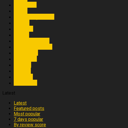
கிளிநொச்சி
சி‌னிமா
தகவ‌ல் தொ‌ழி‌ல்நு‌ட்ப‌ம்
த‌மிழக‌ம்
புகைப்படம்
மன்னார்
முக்கிய செய்திகள்
முக்கியச் செய்திகள்
முல்லைத்தீவு
யாழ்ப்பாணம்
ராசிபலன்
வவுனியா
விம‌ர்சன‌ம்
விளையா‌ட்டு
Latest
Latest
Featured posts
Most popular
7 days popular
By review score