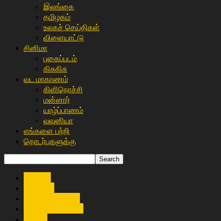
இலங்கை
த‌மிழக‌ம்
உலகச் செய்திகள்
விளையா‌ட்டு
சி‌னிமா
புகைப்படம்
கிசு‌கிசு
வட மாகாணம்
கிளிநொச்சி
மன்னார்
யாழ்ப்பாணம்
வவுனியா
எங்களை பற்றி
தொடர்புகளுக்கு
இந்தியா
இலங்கை
உலகச் செய்திகள்
உள்ளூர் செய்திகள்
கிசு‌கிசு