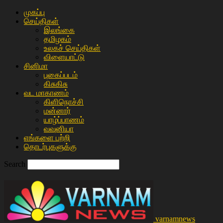
முகப்பு
செய்திகள்
இலங்கை
த‌மிழக‌ம்
உலகச் செய்திகள்
விளையா‌ட்டு
சி‌னிமா
புகைப்படம்
கிசு‌கிசு
வட மாகாணம்
கிளிநொச்சி
மன்னார்
யாழ்ப்பாணம்
வவுனியா
எங்களை பற்றி
தொடர்புகளுக்கு
Search
varnamnews