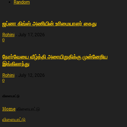
Random
ஜப்னா கிங்ஸ் அணியின் உரிமையாளர் கைது
Rohini
July 17, 2026
-
0
நோர்வேயை வீழ்த்தி அரையிறுதிக்கு முன்னேறிய
இங்கிலாந்து
Rohini
July 12, 2026
-
0
விளையா‌ட்டு
Home
விளையா‌ட்டு
விளையா‌ட்டு