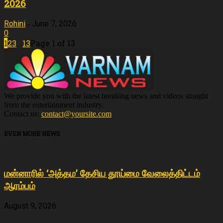
2026
Rohini
June 7, 2026
-
0
1
2
3
...
13
Page 1 of 13
We provide you with the latest breaking news and videos straight
from the entertainment industry.
Contact us:
contact@yoursite.com
EVEN MORE NEWS
மன்னாரில் ‘அத்தம’ தேசிய தூய்மை வேலைத்திட்டம்
ஆரம்பம்
August 9, 2026