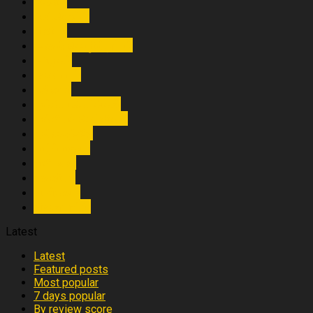
கிசு‌கிசு
கிளிநொச்சி
சி‌னிமா
தகவ‌ல் தொ‌ழி‌ல்நு‌ட்ப‌ம்
த‌மிழக‌ம்
புகைப்படம்
மன்னார்
முக்கிய செய்திகள்
முக்கியச் செய்திகள்
முல்லைத்தீவு
யாழ்ப்பாணம்
ராசிபலன்
வவுனியா
விம‌ர்சன‌ம்
விளையா‌ட்டு
Latest
Latest
Featured posts
Most popular
7 days popular
By review score