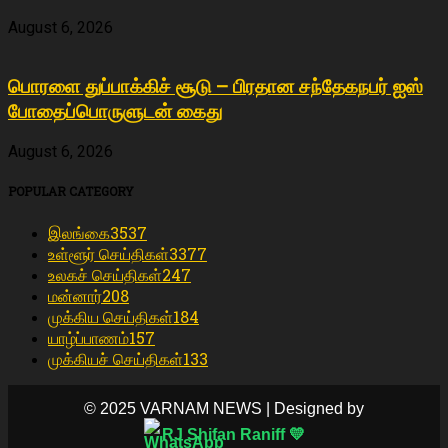
August 6, 2026
பொரளை துப்பாக்கிச் சூடு – பிரதான சந்தேகநபர் ஐஸ்
போதைப்பொருளுடன் கைது
August 6, 2026
POPULAR CATEGORY
இலங்கை
3537
உள்ளூர் செய்திகள்
3377
உலகச் செய்திகள்
247
மன்னார்
208
முக்கிய செய்திகள்
184
யாழ்ப்பாணம்
157
முக்கியச் செய்திகள்
133
© 2025 VARNAM NEWS | Designed by
RJ Shifan Raniff 💛