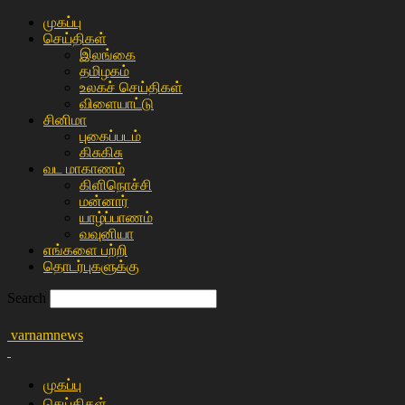
முகப்பு
செய்திகள்
இலங்கை
த‌மிழக‌ம்
உலகச் செய்திகள்
விளையா‌ட்டு
சி‌னிமா
புகைப்படம்
கிசு‌கிசு
வட மாகாணம்
கிளிநொச்சி
மன்னார்
யாழ்ப்பாணம்
வவுனியா
எங்களை பற்றி
தொடர்புகளுக்கு
Search
varnamnews
முகப்பு
செய்திகள்