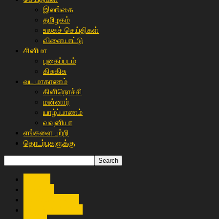
இலங்கை
த‌மிழக‌ம்
உலகச் செய்திகள்
விளையா‌ட்டு
சி‌னிமா
புகைப்படம்
கிசு‌கிசு
வட மாகாணம்
கிளிநொச்சி
மன்னார்
யாழ்ப்பாணம்
வவுனியா
எங்களை பற்றி
தொடர்புகளுக்கு
இந்தியா
இலங்கை
உலகச் செய்திகள்
உள்ளூர் செய்திகள்