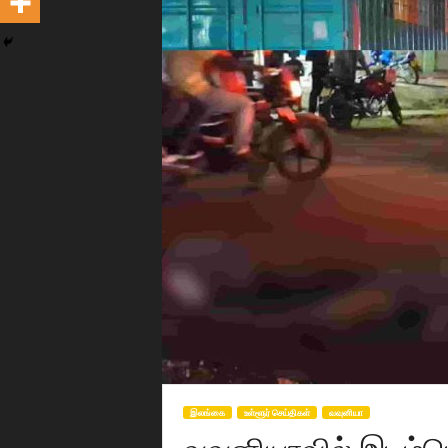
இலங்கை
உள்ளூர் செய்திகள்
வவுனியா