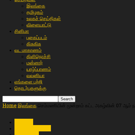
இலங்கை
த‌மிழக‌ம்
உலகச் செய்திகள்
விளையா‌ட்டு
சி‌னிமா
புகைப்படம்
கிசு‌கிசு
வட மாகாணம்
கிளிநொச்சி
மன்னார்
யாழ்ப்பாணம்
வவுனியா
எங்களை பற்றி
தொடர்புகளுக்கு
Home
இலங்கை
செம்மணியின் மூன்றாம் கட்ட அகழ்வின் 07 ஆம் ந
இலங்கை
உள்ளூர் செய்திகள்
யாழ்ப்பாணம்