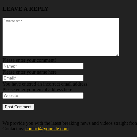
LEAVE A REPLY
Please enter your comment!
Please enter your name here
You have entered an incorrect email address!
Please enter your email address here
We provide you with the latest breaking news and videos straight from
Contact us:
contact@yoursite.com