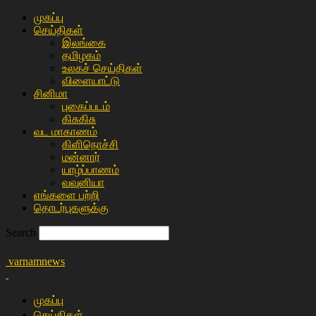
முகப்பு
செய்திகள்
இலங்கை
த‌மிழக‌ம்
உலகச் செய்திகள்
விளையா‌ட்டு
சி‌னிமா
புகைப்படம்
கிசு‌கிசு
வட மாகாணம்
கிளிநொச்சி
மன்னார்
யாழ்ப்பாணம்
வவுனியா
எங்களை பற்றி
தொடர்புகளுக்கு
Search
varnamnews
முகப்பு
செய்திகள்