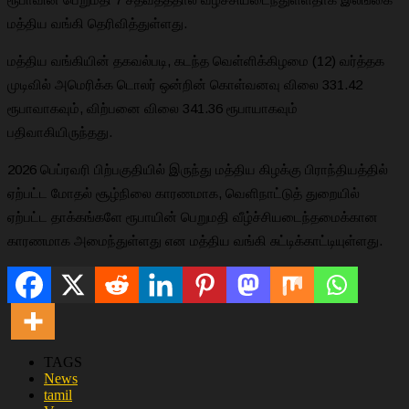
மத்திய வங்கி தெரிவித்துள்ளது.
மத்திய வங்கியின் தகவல்படி, கடந்த வெள்ளிக்கிழமை (12) வர்த்தக
முடிவில் அமெரிக்க டொலர் ஒன்றின் கொள்வனவு விலை 331.42
ரூபாவாகவும், விற்பனை விலை 341.36 ரூபாயாகவும்
பதிவாகியிருந்தது.
2026 பெப்ரவரி பிற்பகுதியில் இருந்து மத்திய கிழக்கு பிராந்தியத்தில்
ஏற்பட்ட மோதல் சூழ்நிலை காரணமாக, வெளிநாட்டுத் துறையில்
ஏற்பட்ட தாக்கங்களே ரூபாயின் பெறுமதி வீழ்ச்சியடைந்தமைக்கான
காரணமாக அமைந்துள்ளது என மத்திய வங்கி சுட்டிக்காட்டியுள்ளது.
TAGS
News
tamil