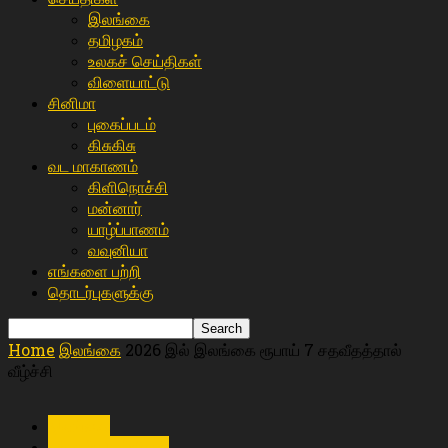
இலங்கை
த‌மிழக‌ம்
உலகச் செய்திகள்
விளையா‌ட்டு
சி‌னிமா
புகைப்படம்
கிசு‌கிசு
வட மாகாணம்
கிளிநொச்சி
மன்னார்
யாழ்ப்பாணம்
வவுனியா
எங்களை பற்றி
தொடர்புகளுக்கு
Home
இலங்கை
2026 இல் இலங்கை ரூபாய் 7 சதவீதத்தால்
வீழ்ச்சி
இலங்கை
உள்ளூர் செய்திகள்