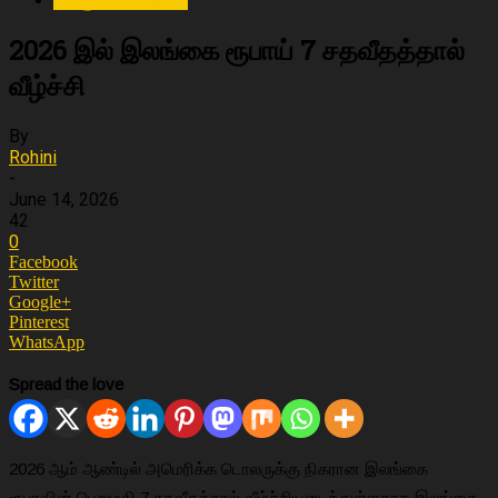
2026 இல் இலங்கை ரூபாய் 7 சதவீதத்தால்
வீழ்ச்சி
By
Rohini
-
June 14, 2026
42
0
Facebook
Twitter
Google+
Pinterest
WhatsApp
Spread the love
2026 ஆம் ஆண்டில் அமெரிக்க டொலருக்கு நிகரான இலங்கை
ரூபாவின் பெறுமதி 7 சதவீதத்தால் வீழ்ச்சியடைந்துள்ளதாக இலங்கை