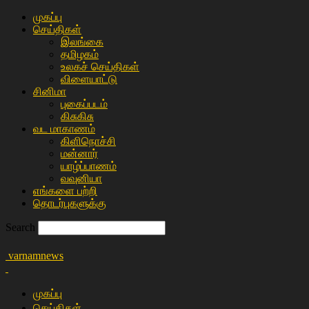
முகப்பு
செய்திகள்
இலங்கை
த‌மிழக‌ம்
உலகச் செய்திகள்
விளையா‌ட்டு
சி‌னிமா
புகைப்படம்
கிசு‌கிசு
வட மாகாணம்
கிளிநொச்சி
மன்னார்
யாழ்ப்பாணம்
வவுனியா
எங்களை பற்றி
தொடர்புகளுக்கு
Search
varnamnews
முகப்பு
செய்திகள்