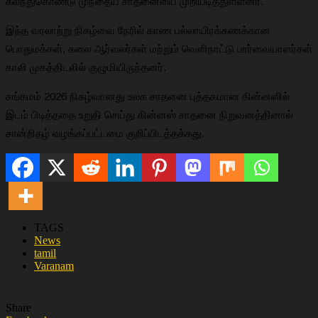
கலந்துகொண்டு முந்தைய சாதனையை முறியடித்துள்ளனர்.
இந்த வரலாற்று நிகழ்வை நேரில் காண பல்லாயிரக்கணக்கான
பொதுமக்கள், கலை ஆர்வலர்கள் மற்றும் வெளிநாட்டு பார்வையாளர்கள்
காலி முகத்திடலில் குழுமியிருந்தனர்.
சங்கமம் 2026 நிகழ்வானது உலக சாதனை புத்தகமான கின்னஸில்
இடம் பிடித்ததை உறுதி செய்து கின்னஸ் சாதனை நிறுவனத்தினால்
சான்றிதழ் வழங்கப்பட்டமை குறிப்பிடத்தக்கது.
TAGS
News
tamil
Varanam
Share