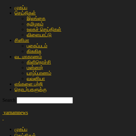
முகப்பு
செய்திகள்
இலங்கை
த‌மிழக‌ம்
உலகச் செய்திகள்
விளையா‌ட்டு
சி‌னிமா
புகைப்படம்
கிசு‌கிசு
வட மாகாணம்
கிளிநொச்சி
மன்னார்
யாழ்ப்பாணம்
வவுனியா
எங்களை பற்றி
தொடர்புகளுக்கு
Search
varnamnews
முகப்பு
செய்திகள்