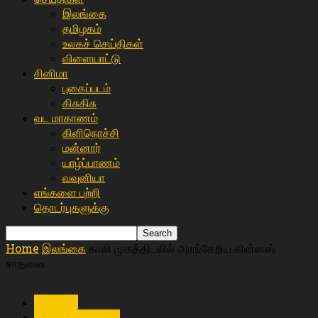
இலங்கை
த‌மிழக‌ம்
உலகச் செய்திகள்
விளையா‌ட்டு
சி‌னிமா
புகைப்படம்
கிசு‌கிசு
வட மாகாணம்
கிளிநொச்சி
மன்னார்
யாழ்ப்பாணம்
வவுனியா
எங்களை பற்றி
தொடர்புகளுக்கு
Home
இலங்கை
காலி முகத்திடலில் அரங்கேறிய கின்னஸ்
சாதனை
இலங்கை
உள்ளூர் செய்திகள்