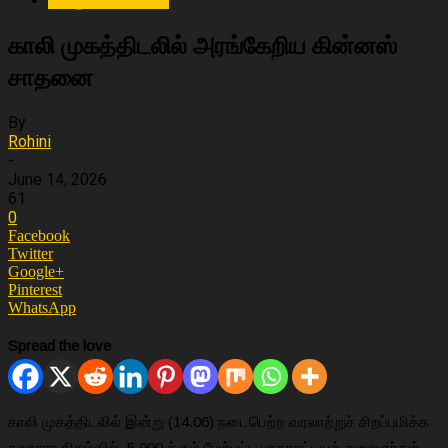
காலி முகத்திடலில் அரங்கேறிய கின்னஸ்
சாதனை
By
Rohini
-
June 14, 2026
61
0
Facebook
Twitter
Google+
Pinterest
WhatsApp
Spread the love
காலி முகத்திடலில் இன்று (14.06) நடைபெற்ற வரலாற்றுச் சிறப்புமிக்க
கலாசார நிகழ்வில், 5,000 க்கும் மேற்பட்ட பரதநாட்டியக் கலைஞர்கள்