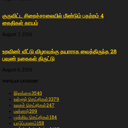
குருவிட்ட சிறைச்சாலையில் மீண்டும் பதற்றம் 4
கைதிகள் காயம்
August 7, 2026
உறவினர் வீட்டு விழாவுக்கு தயாராக வைத்திருந்த 28
பவுண் நகைகள் திருட்டு
August 6, 2026
POPULAR CATEGORY
இலங்கை
3540
உள்ளூர் செய்திகள்
3379
உலகச் செய்திகள்
247
மன்னார்
209
முக்கிய செய்திகள்
184
யாழ்ப்பாணம்
158