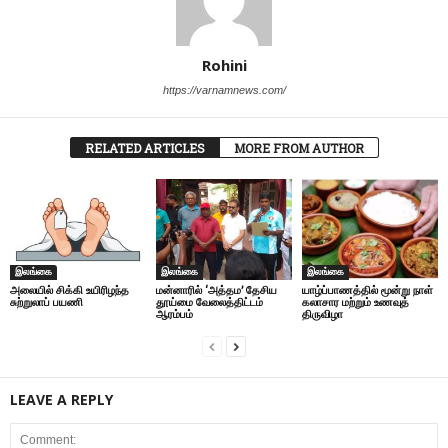
Rohini
https://varnamnews.com/
RELATED ARTICLES
MORE FROM AUTHOR
இலங்கை
இலங்கை
இலங்கை
அலையில் சிக்கி உயிரிழந்த
மன்னாரில் ‘அத்தம’ தேசிய
யாழ்ப்பாணத்தில் மூன்று நாள்
சுற்றுலாப் பயணி
தூய்மை வேலைத்திட்டம்
கலாசார மற்றும் உணவுத்
ஆரம்பம்
திருவிழா
LEAVE A REPLY