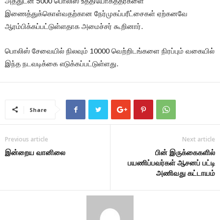
அத்துடன் 5000 பொலிஸ் உத்தியோகத்தர்களை
இணைத்துக்கொள்வதற்கான நேர்முகப்பரீட்சைகள் ஏற்கனவே
ஆரம்பிக்கப்பட்டுள்ளதாக அமைச்சர் கூறினார்.
பொலிஸ் சேவையில் நிலவும் 10000 வெற்றிடங்களை நிரப்பும் வகையில்
இந்த நடவடிக்கை எடுக்கப்பட்டுள்ளது.
Share
Previous article
Next article
இன்றைய வானிலை
பின் இருக்கைகளில்
பயணிப்பவர்கள் ஆசனப் பட்டி
அணிவது கட்டாயம்