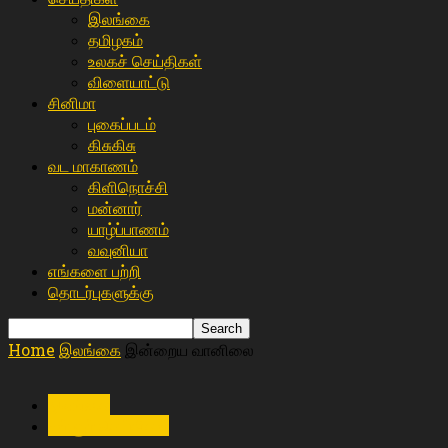
இலங்கை
த‌மிழக‌ம்
உலகச் செய்திகள்
விளையா‌ட்டு
சி‌னிமா
புகைப்படம்
கிசு‌கிசு
வட மாகாணம்
கிளிநொச்சி
மன்னார்
யாழ்ப்பாணம்
வவுனியா
எங்களை பற்றி
தொடர்புகளுக்கு
Home
இலங்கை
இன்றைய வானிலை
இலங்கை
உள்ளூர் செய்திகள்