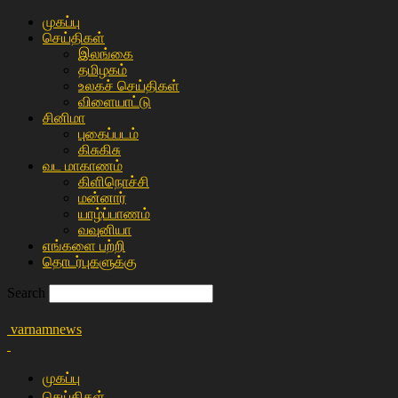
முகப்பு
செய்திகள்
இலங்கை
த‌மிழக‌ம்
உலகச் செய்திகள்
விளையா‌ட்டு
சி‌னிமா
புகைப்படம்
கிசு‌கிசு
வட மாகாணம்
கிளிநொச்சி
மன்னார்
யாழ்ப்பாணம்
வவுனியா
எங்களை பற்றி
தொடர்புகளுக்கு
Search
varnamnews
முகப்பு
செய்திகள்