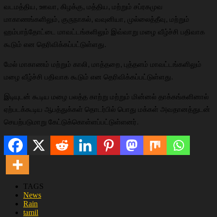
வடமத்திய, ஊவா, கிழக்கு, மத்திய, மற்றும் சப்ரகமுவ
மாகாணங்களிலும், குருநாகல், வவுனியா, முல்லைத்தீவு, மற்றும்
ஹம்பாந்தோட்டை மாவட்டங்களிலும் இவ்வாறு மழை வீழ்ச்சி பதிவாக
கூடும் என தெரிவிக்கப்பட்டுள்ளது.
மேல் மாகாணம் மற்றும் காலி, மாத்தறை, புத்தளம் மாவட்டங்களிலும்
மழை வீழ்ச்சி பதிவாக கூடும் என தெரிவிக்கப்பட்டுள்ளது.
இடியுடன் கூடிய மழை பலத்த காற்று மற்றும் மின்னல் தாக்கங்களினால்
ஏற்படக்கூடிய ஆபத்துக்கள் தொடர்பில் பொது மக்கள் அவதானத்துடன்
செயற்படுமாறு கேட்டுக்கொள்ளப்பட்டுள்ளனர்.
TAGS
News
Rain
tamil