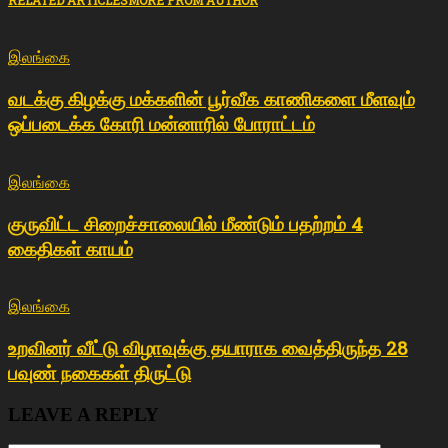
RELATED ARTICLES
MORE FROM AUTHOR
இலங்கை
வடக்கு கிழக்கு மக்களின் பூர்வீக காணிகளை மீளவும்
ஒப்படைக்க கோரி மன்னாரில் போராட்டம்
இலங்கை
குருவிட்ட சிறைச்சாலையில் மீண்டும் பதற்றம் 4
கைதிகள் காயம்
இலங்கை
உறவினர் வீட்டு விழாவுக்கு தயாராக வைத்திருந்த 28
பவுண் நகைகள் திருட்டு
LEAVE A REPLY