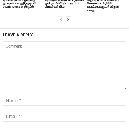
தயாராக வைத்திருந்த 28
தமிழக மீன்பிடிப் படகு- 10
செல்லப்பட்ட 5,000
பவுண் நகைகள் திருட்டு
மீனவர்கள் மீட்பு
கடலட்டைகளுடன் இருவர்
கைது
LEAVE A REPLY