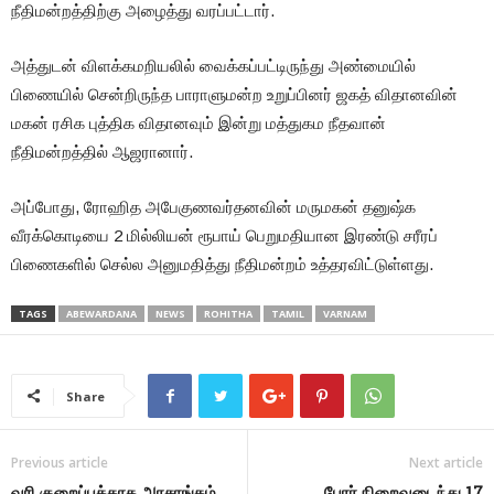
நீதிமன்றத்திற்கு அழைத்து வரப்பட்டார்.
அத்துடன் விளக்கமறியலில் வைக்கப்பட்டிருந்து அண்மையில்
பிணையில் சென்றிருந்த பாராளுமன்ற உறுப்பினர் ஜகத் விதானவின்
மகன் ரசிக புத்திக விதானவும் இன்று மத்துகம நீதவான்
நீதிமன்றத்தில் ஆஜரானார்.
அப்போது, ரோஹித அபேகுணவர்தனவின் மருமகன் தனுஷ்க
வீரக்கொடியை 2 மில்லியன் ரூபாய் பெறுமதியான இரண்டு சரீரப்
பிணைகளில் செல்ல அனுமதித்து நீதிமன்றம் உத்தரவிட்டுள்ளது.
TAGS
ABEWARDANA
NEWS
ROHITHA
TAMIL
VARNAM
Share
Previous article
Next article
வரி குறைப்புக்காக அரசாங்கம்
போர் நிறைவடைந்து 17