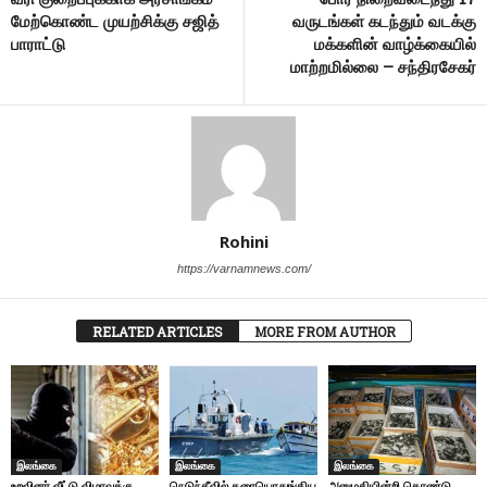
மேற்கொண்ட முயற்சிக்கு சஜித்
வருடங்கள் கடந்தும் வடக்கு
பாராட்டு
மக்களின் வாழ்க்கையில்
மாற்றமில்லை – சந்திரசேகர்
Rohini
https://varnamnews.com/
RELATED ARTICLES
MORE FROM AUTHOR
இலங்கை
இலங்கை
இலங்கை
உறவினர் வீட்டு விழாவுக்கு
நெடுந்தீவில் கரையொதுங்கிய
அனுமதியின்றி கொண்டு