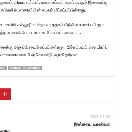
லுவலர், கிராம மக்கள், மாணவர்கள் எனப் பலரும் இணைந்து
ுதலில் மாணவியின் சடலம் மீட்கப்பட்டுள்ளது.
மகளிர் கல்லூரி உயர்தர வர்த்தகப் பிரிவில் கல்வி பயிலும்
ந்த மாணவியே சடலமாக மீட்கப்பட்டவராவார்.
்கு அனுப்பி வைக்கப்பட்டுள்ளது. இச்சம்பவம் தொடர்பில்
விசாரணைகளை மேற்கொண்டு வருகிறார்கள்
MIL
VARNAM
VAVUNIYA
Next article
இன்றைய வானிலை
ஆதரவு