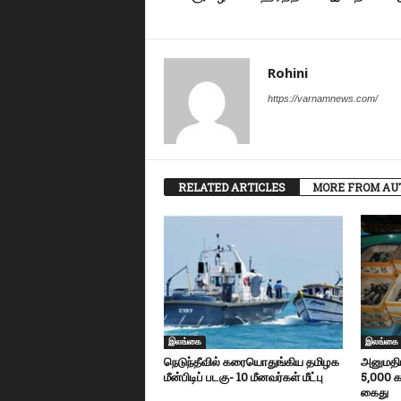
Rohini
https://varnamnews.com/
RELATED ARTICLES
MORE FROM AU
இலங்கை
இலங்கை
நெடுந்தீவில் கரையொதுங்கிய தமிழக
அனுமதிய
மீன்பிடிப் படகு- 10 மீனவர்கள் மீட்பு
5,000 
கைது