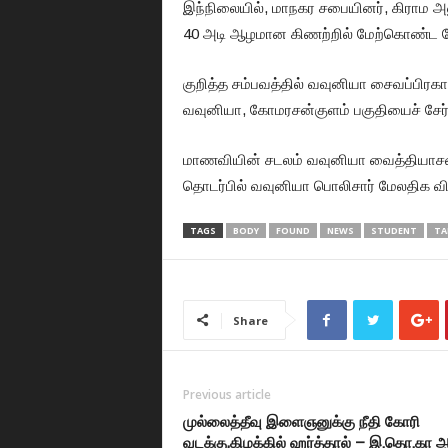
இந்நிலையில், மாநகர சபையினர், கிராம அ
40 அடி ஆழமான கிணற்றில் மேற்கொண்ட தேட
குறித்த சம்பவத்தில் வவுனியா சைவப்பிரகாச 
வவுனியா, கோமரசன்குளம் பகுதியைச் சேர்
மாணவியின் சடலம் வவுனியா வைத்தியாசலைக
தொடர்பில் வவுனியா பொலிசார் மேலதிக 
TAGS
BODY
FOUND
NEWS
STUDENT
TA
Share
Previous article
முல்லைத்தீவு இளைஞனுக்கு நீதி கோரி
வடக்கு,கிழக்கில் ஹர்த்தால் – இ.தொ.கா 