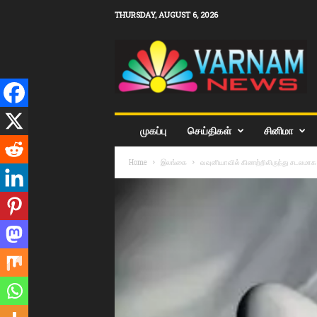
THURSDAY, AUGUST 6, 2026
v
a
r
n
a
m
n
முகப்பு
செய்திகள்
சி‌னிமா
e
w
Home
இலங்கை
வவுனியாவில் கிணற்றிலிருந்து சடலமாக 
s