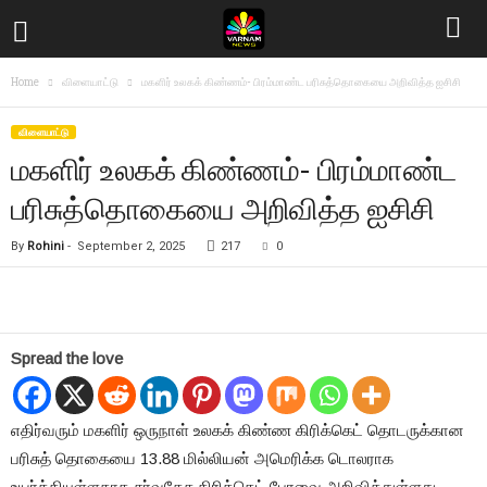
Home
விளையா‌ட்டு
மகளிர் உலகக் கிண்ணம்- பிரம்மாண்ட பரிசுத்தொகையை அறிவித்த ஐசிசி
விளையா‌ட்டு
மகளிர் உலகக் கிண்ணம்- பிரம்மாண்ட
பரிசுத்தொகையை அறிவித்த ஐசிசி
By
Rohini
-
September 2, 2025
217
0
Spread the love
எதிர்வரும் மகளிர் ஒருநாள் உலகக் கிண்ண கிரிக்கெட் தொடருக்கான
பரிசுத் தொகையை 13.88 மில்லியன் அமெரிக்க டொலராக
உயர்த்தியுள்ளதாக சர்வதேச கிரிக்கெட் பேரவை அறிவித்துள்ளது.