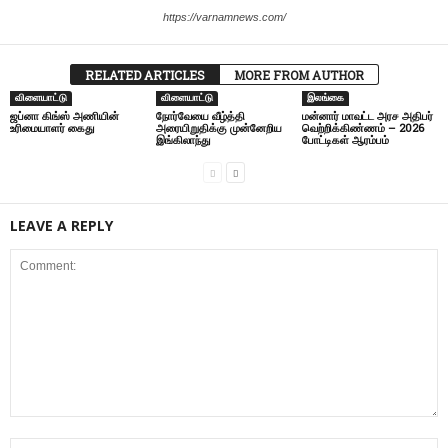
https://varnamnews.com/
RELATED ARTICLES
MORE FROM AUTHOR
விளையா‌ட்டு
விளையா‌ட்டு
இலங்கை
ஜப்னா கிங்ஸ் அணியின்
நோர்வேயை வீழ்த்தி
மன்னார் மாவட்ட அரச அதிபர்
உரிமையாளர் கைது
அரையிறுதிக்கு முன்னேறிய
வெற்றிக்கிண்ணம் – 2026
இங்கிலாந்து
போட்டிகள் ஆரம்பம்
LEAVE A REPLY