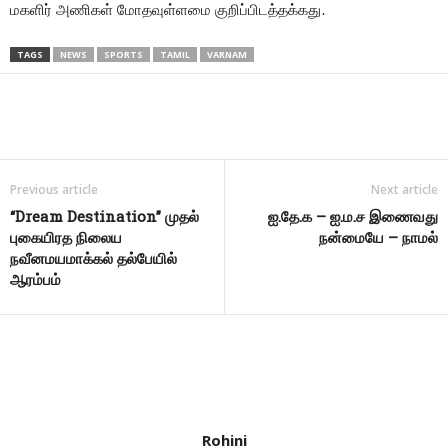
மகளிர் அணிகள் மோதவுள்ளமை குறிப்பிடத்தக்கது.
TAGS
NEWS
SPORTS
TAMIL
VARNAM
Share
Previous article
Next article
“Dream Destination” முதல்
ஐ.தே.க – ஐ.ம.ச இணைவது
புகையிரத நிலைய
நன்மையே – நாமல்
நவீனமயமாக்கல் தல்பேயில்
ஆரம்பம்
Rohini