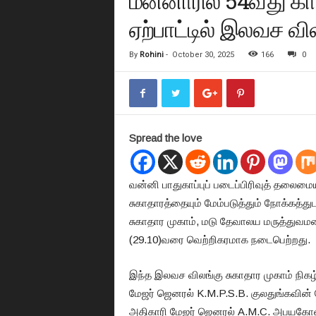
மன்னாரில் 54வது கா
ஏற்பாட்டில் இலவச வி
By
Rohini
-
October 30, 2025
166
0
Spread the love
வன்னி பாதுகாப்புப் படைப்பிரிவுத் தலைமை
சுகாதாரத்தையும் மேம்படுத்தும் நோக்கத்த
சுகாதார முகாம், மடு தேவாலய மருத்துவம
(29.10)வரை வெற்றிகரமாக நடைபெற்றது.
இந்த இலவச விலங்கு சுகாதார முகாம் நிகழ்ச
மேஜர் ஜெனரல் K.M.P.S.B. குலதுங்கவின
அதிகாரி மேஜர் ஜெனரல் A.M.C. அபயகோனின்