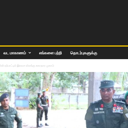
வட மாகாணம்
எங்களை பற்றி
தொடர்புகளுக்கு
ின் ஏற்பாட்டில் இலவச விலங்கு சுகாதார முகாம்