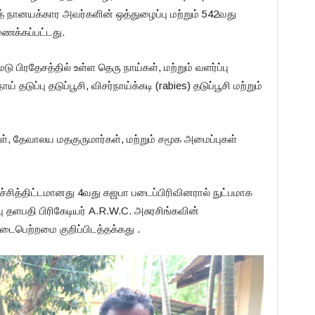
த் நானயக்கார அவர்களின் ஒத்துழைப்பு மற்றும் 542வது
ணைக்கப்பட்டது.
ு பிரதேசத்தில் உள்ள தெரு நாய்கள், மற்றும் வளர்ப்பு
டுப்பு தடுப்பூசி, விசர்நாய்க்கடி (rabies) தடுப்பூசி மற்றும்
ள், தேவாலய மதகுருமார்கள், மற்றும் சமூக அமைப்புகள்
்ச்சித்திட்டமானது 4வது கஜபா படைப்பிரிவினரால் நுட்பமாக
வு தளபதி பிரிகேடியர் A.R.W.C. அசுரசிங்கவின்
டைபெற்றமை குறிப்பிடத்தக்கது .