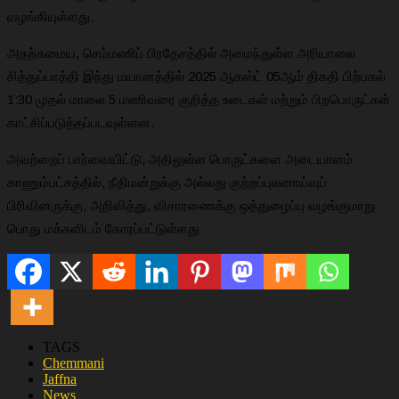
வழங்கியுள்ளது.
அதற்கமைய, செம்மணிப் பிரதேசத்தில் அமைந்துள்ள அரியாலை
சித்துப்பாத்தி இந்து மயானத்தில் 2025 ஆகஸ்ட் 05ஆம் திகதி பிற்பகல்
1:30 முதல் மாலை 5 மணிவரை குறித்த உடைகள் மற்றும் பிறபொருட்கள்
காட்சிப்படுத்தப்படவுள்ளன.
அவற்றைப் பார்வையிட்டு, அதிலுள்ள பொருட்களை அடையாளம்
காணும்பட்சத்தில், நீதிமன்றுக்கு அல்லது குற்றப்புலனாய்வுப்
பிரிவினருக்கு, அறிவித்து, விசாரணைக்கு ஒத்துழைப்பு வழங்குமாறு
பொது மக்களிடம் கோரப்பட்டுள்ளது
TAGS
Chemmani
Jaffna
News