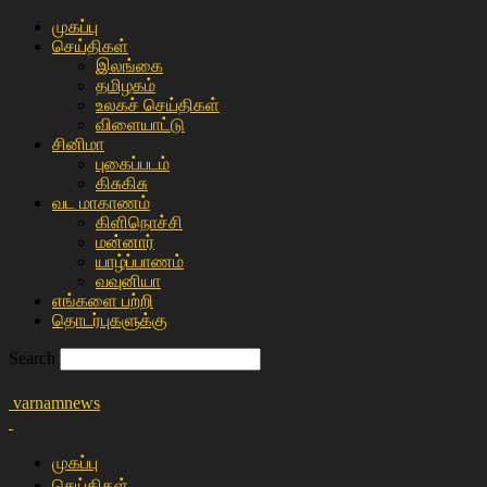
முகப்பு
செய்திகள்
இலங்கை
த‌மிழக‌ம்
உலகச் செய்திகள்
விளையா‌ட்டு
சி‌னிமா
புகைப்படம்
கிசு‌கிசு
வட மாகாணம்
கிளிநொச்சி
மன்னார்
யாழ்ப்பாணம்
வவுனியா
எங்களை பற்றி
தொடர்புகளுக்கு
Search
varnamnews
முகப்பு
செய்திகள்