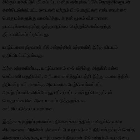
சித்துப்பாத்தியில் மீட்கப்பட்ட மனித என்புக்கூட்டுத் தொகுதிகளுடன்
கண்டெடுக்கப்பட்ட உடைகள் மற்றும் பிறபொருட்கள் என்பனவற்றை
பொதுமக்களுக்கு காண்பித்து, அதன் மூலம் விசாரணை
நடவடிக்கைகளுக்கு ஒத்துழைப்பை பெற்றுக்கொள்வதற்கு
தீர்மானிக்கப்பட்டுள்ளது.
யாழ்ப்பாண நீதவான் நீதிமன்றத்தின் உத்தரவில் இந்த விடயம்
குறிப்பிடப்பட்டுள்ளது.
இந்த உத்தரவின்படி, யாழ்ப்பாணம் ஏ-9 வீதிக்கு அருகில் உள்ள
செம்மணி பகுதியின், அரியாலை சித்துப்பாத்தி இந்து மயானத்தில்,
நீதிமன்ற கட்டளைக்கு அமைவாக மேற்கொள்ளப்பட்ட
அகழ்வுப்பணிகளின்போது, மீட்கப்பட்ட சான்றுப்பொருட்கள்
பொதுமக்களின் அடையாளப்படுத்தலுக்காக
காட்சிப்படுத்தப்படவுள்ளன.
இதற்காக குற்றப்புலனாய்வு திணைக்களத்தின் மனிதக்கொலை
விசாரணைப் பிரிவின் நிலையப் பொறுப்பதிகாரி நீதிமன்றுக்குச் செய்த
விண்ணப்பத்துக்கு, யாழ்ப்பாணம் நீதவான் நீதிமன்றம் அனுமதியை