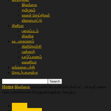
இலங்கை
த‌மிழக‌ம்
உலகச் செய்திகள்
விளையா‌ட்டு
சி‌னிமா
புகைப்படம்
கிசு‌கிசு
வட மாகாணம்
கிளிநொச்சி
மன்னார்
யாழ்ப்பாணம்
வவுனியா
எங்களை பற்றி
தொடர்புகளுக்கு
Home
இலங்கை
செம்மணியில் கண்டுபிடிக்கப்பட்ட பொருட்களை
அடையாளங்காண பொதுமக்களுக்கு அழைப்பு
இலங்கை
உள்ளூர் செய்திகள்