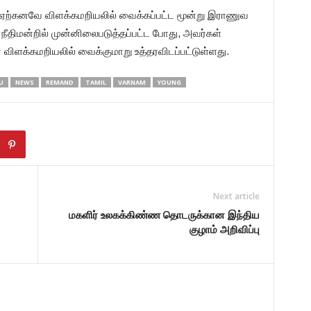
 ஏற்கனவே விளக்கமறியலில் வைக்கப்பட்ட மூன்று இராணுவ
் நீதிமன்றில் முன்னிலைபடுத்தப்பட்ட போது, அவர்கள்
 விளக்கமறியலில் வைக்குமாறு உத்தரவிடப்பட்டுள்ளது.
U
NEWS
REMAND
TAMIL
VARNAM
YOUNG
Next article
மகளிர் உலகக்கிண்ண தொடருக்கான இந்திய
குழாம் அறிவிப்பு