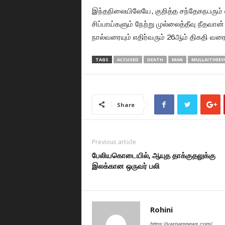
இந்தநிலையிலேயே, குறித்த சந்தேகநபரும்
சிப்பாய்களும் நேற்று முல்லைத்தீவு நீதவான
நால்வரையும் எதிர்வரும் 26ஆம் திகதி வரை
TAGS
ACCUSED
DEATH
MAN
MULLAITHEEV
Share
Previous article
பேலியகொடையில், ஆயுத தாக்குதலுக்கு
இலக்கான ஒருவர் பலி
Rohini
https://varnamnews.com/