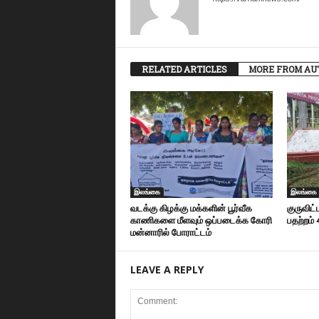
RELATED ARTICLES
MORE FROM AU
இலங்கை
இலங்கை
வடக்கு கிழக்கு மக்களின் பூர்வீக
குருவிட்
காணிகளை மீளவும் ஒப்படைக்க கோரி
பதற்றம்
மன்னாரில் போராட்டம்
LEAVE A REPLY