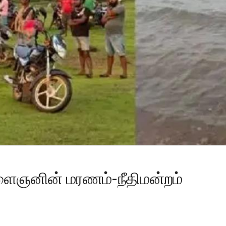
ளைஞனின் மரணம்-நீதிமன்றம்