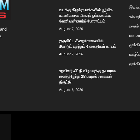
இலங்
வடக்கு கிழக்கு மக்களின் பூர்வீக
காணிகளை மீளவும் ஒப்படைக்க
உள்ளூர
கோரி மன்னாரில் போராட்டம்
உலகச்
 and
August 7, 2026
மன்னா
y.
குருவிட்ட சிறைச்சாலையில்
முக்க
மீண்டும் பதற்றம் 4 கைதிகள் காயம்
யாழ்ப
August 7, 2026
முக்கி
உறவினர் வீட்டு விழாவுக்கு தயாராக
வைத்திருந்த 28 பவுண் நகைகள்
திருட்டு
August 6, 2026