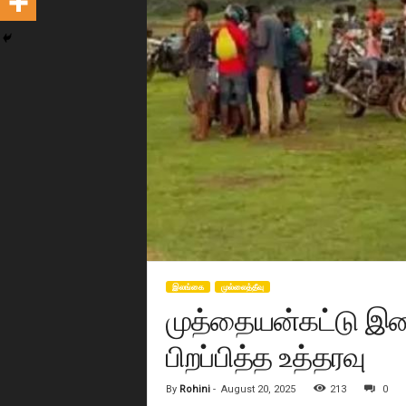
இலங்கை
முல்லைத்தீவு
முத்தையன்கட்டு இ
பிறப்பித்த உத்தரவு
By
Rohini
-
August 20, 2025
213
0