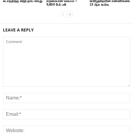
லட்சத்திற்கு விற்ற தாய் கைது
கடுமையான வெப்பம் –
உயிரிழந்தோரின் எண்ணிக்கை
9,800 பேர் பலி
13 ஆக உயர்வு
LEAVE A REPLY