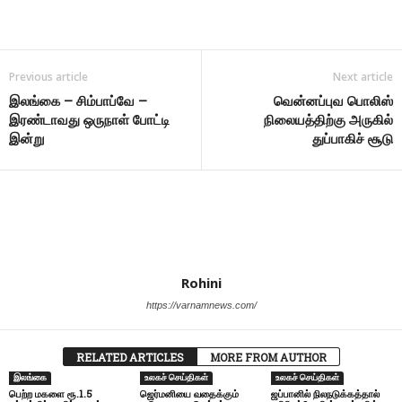
Share
Previous article
Next article
இலங்கை – சிம்பாப்வே –
வென்னப்புவ பொலிஸ்
இரண்டாவது ஒருநாள் போட்டி
நிலையத்திற்கு அருகில்
இன்று
துப்பாகிச் சூடு
Rohini
https://varnamnews.com/
RELATED ARTICLES
MORE FROM AUTHOR
இலங்கை
உலகச் செய்திகள்
உலகச் செய்திகள்
பெற்ற மகளை ரூ.1.5
ஜெர்மனியை வதைக்கும்
ஜப்பானில் நிலநடுக்கத்தால்