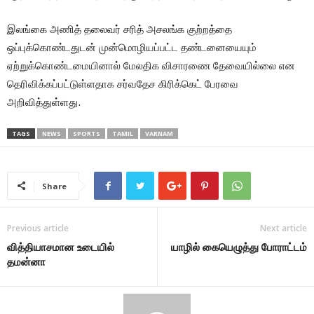
இலங்கை அணித் தலைவர் சரித் அசலங்க குற்றத்தை
ஒப்புக்கொண்டதுடன் முன்மொழியப்பட்ட தண்டனையையும்
ஏற்றுக்கொண்டமையினால் மேலதிக விசாரணை தேவையில்லை என
தெரிவிக்கப்பட்டுள்ளதாக சர்வதேச கிரிக்கெட் பேரவை
அறிவித்துள்ளது.
TAGS
NEWS
SPORTS
TAMIL
VARNAM
Share
Previous article
Next article
வித்தியாசமான உடையில்
யாழில் கையெழுத்து போராட்டம்
தமன்னா