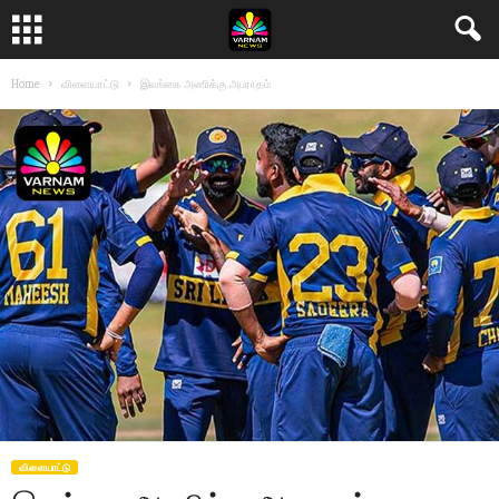
Home
விளையா‌ட்டு
இலங்கை அணிக்கு அபராதம்
விளையா‌ட்டு