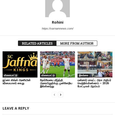
Rohini
https://varnamnews.com/
RELATED ARTICLES
MORE FROM AUTHOR
விளையா‌ட்டு
விளையா‌ட்டு
இலங்கை
ஜப்னா கிங்ஸ் அணியின்
நோர்வேயை வீழ்த்தி
மன்னார் மாவட்ட அரச அதிபர்
உரிமையாளர் கைது
அரையிறுதிக்கு முன்னேறிய
வெற்றிக்கிண்ணம் – 2026
இங்கிலாந்து
போட்டிகள் ஆரம்பம்
LEAVE A REPLY