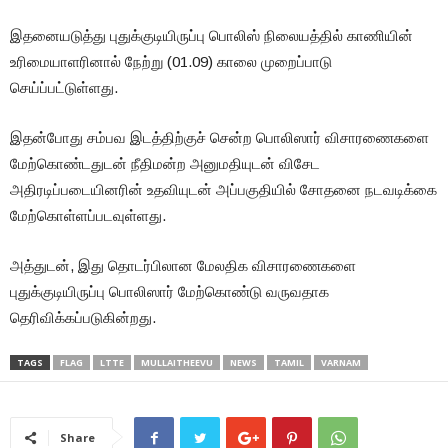
இதனையடுத்து புதுக்குடியிருப்பு பொலிஸ் நிலையத்தில் காணியின்
உரிமையாளரினால் நேற்று (01.09) காலை முறைப்பாடு
செய்ப்பட்டுள்ளது.
இதன்போது சம்பவ இடத்திற்குச் சென்ற பொலிஸார் விசாரணைகளை
மேற்கொண்டதுடன் நீதிமன்ற அனுமதியுடன் விசேட
அதிரடிப்படையினரின் உதவியுடன் அப்பகுதியில் சோதனை நடவடிக்கை
மேற்கொள்ளப்படவுள்ளது.
அத்துடன், இது தொடர்பிலான மேலதிக விசாரணைகளை
புதுக்குடியிருப்பு பொலிஸார் மேற்கொண்டு வருவதாக
தெரிவிக்கப்படுகின்றது.
TAGS
FLAG
LTTE
MULLAITHEEVU
NEWS
TAMIL
VARNAM
Share