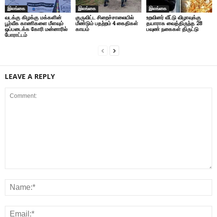
இலங்கை
இலங்கை
இலங்கை
வடக்கு கிழக்கு மக்களின்
குருவிட்ட சிறைச்சாலையில்
உறவினர் வீட்டு விழாவுக்கு
பூர்வீக காணிகளை மீளவும்
மீண்டும் பதற்றம் 4 கைதிகள்
தயாராக வைத்திருந்த 28
ஒப்படைக்க கோரி மன்னாரில்
காயம்
பவுண் நகைகள் திருட்டு
போராட்டம்
LEAVE A REPLY