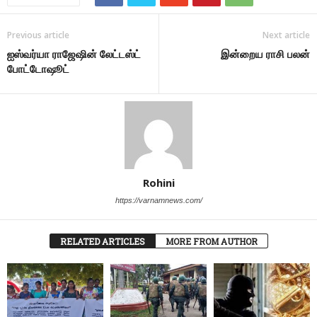
Previous article
Next article
ஐஸ்வர்யா ராஜேஷின் லேட்டஸ்ட்
இன்றைய ராசி பலன்
போட்டோஷூட்
Rohini
https://varnamnews.com/
RELATED ARTICLES
MORE FROM AUTHOR