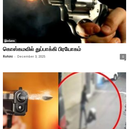
இலங்கை
கொஸ்கமவில் துப்பாக்கி பிரயோகம்
-
Rohini
December 3, 2025
0