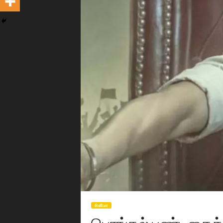
சி‌னிமா