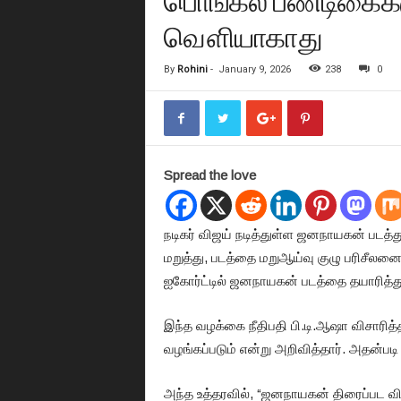
பொங்கல் பண்டிகைக்
வௌியாகாது
By
Rohini
-
January 9, 2026
238
0
Spread the love
நடிகர் விஜய் நடித்துள்ள ஜனநாயகன் படத்
மறுத்து, படத்தை மறுஆய்வு குழு பரிசீலன
ஐகோர்ட்டில் ஜனநாயகன் படத்தை தயாரித்து
இந்த வழக்கை நீதிபதி பி.டி.ஆஷா விசாரித்தார
வழங்கப்படும் என்று அறிவித்தார். அதன்படி ந
அந்த உத்தரவில், “ஜனநாயகன் திரைப்பட 