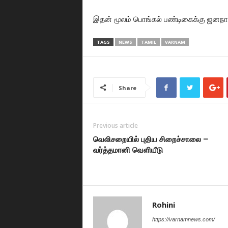
இதன் மூலம் பொங்கல் பண்டிகைக்கு ஜனநாயக
TAGS
NEWS
TAMIL
VARNAM
Share
Previous article
வெலிசறையில் புதிய சிறைச்சாலை –
வர்த்தமானி வெளியீடு
Rohini
https://varnamnews.com/