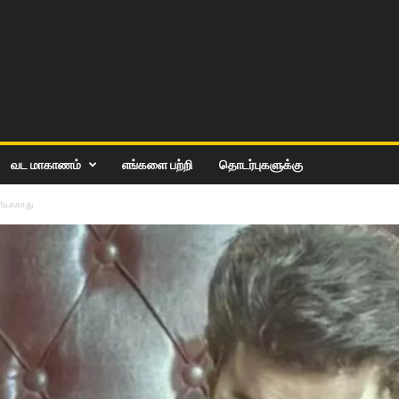
வட மாகாணம்
எங்களை பற்றி
தொடர்புகளுக்கு
ௌியாகாது