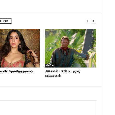
THOR
சி‌னிமா
ாவில் ஜொலித்த ஜான்வி
Jurassic Park பட நடிகர்
காலமானார்