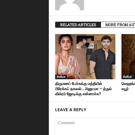
RELATED ARTICLES
MORE FROM AU
சி‌னிமா
சி‌னிமா
திருமணப் பேச்சுக்கு மத்தியில்
லெஹங்க
பிரேக்கப் தகவல்… அனுபமா – த்ருவ்
கபூர்
விக்ரம் ஜோடிக்கு என்னாச்சு?
LEAVE A REPLY