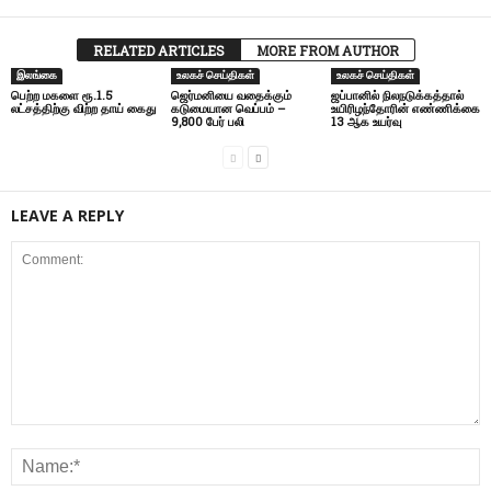
RELATED ARTICLES
MORE FROM AUTHOR
இலங்கை
உலகச் செய்திகள்
உலகச் செய்திகள்
பெற்ற மகளை ரூ.1.5
ஜெர்மனியை வதைக்கும்
ஜப்பானில் நிலநடுக்கத்தால்
லட்சத்திற்கு விற்ற தாய் கைது
கடுமையான வெப்பம் –
உயிரிழந்தோரின் எண்ணிக்கை
9,800 பேர் பலி
13 ஆக உயர்வு
LEAVE A REPLY