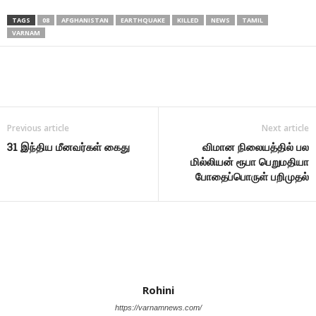
TAGS
08
AFGHANISTAN
EARTHQUAKE
KILLED
NEWS
TAMIL
VARNAM
Share
Previous article
Next article
31 இந்திய மீனவர்கள் கைது
விமான நிலையத்தில் பல
மில்லியன் ரூபா பெறுமதியா
போதைப்பொருள் பறிமுதல்
Rohini
https://varnamnews.com/