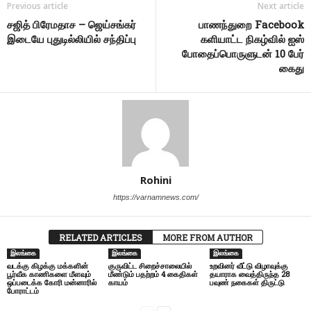
Previous article
Next article
சஜித் பிரேமதாச – ஜெய்சங்கர்
பாணந்துறை Facebook
இடையே புதுடில்லியில் சந்திப்பு
களியாட்ட நிகழ்வில் ஐஸ்
போதைப்பொருளுடன் 10 பேர்
கைது
Rohini
https://varnamnews.com/
RELATED ARTICLES
MORE FROM AUTHOR
இலங்கை
இலங்கை
இலங்கை
வடக்கு கிழக்கு மக்களின்
குருவிட்ட சிறைச்சாலையில்
உறவினர் வீட்டு விழாவுக்கு
பூர்வீக காணிகளை மீளவும்
மீண்டும் பதற்றம் 4 கைதிகள்
தயாராக வைத்திருந்த 28
ஒப்படைக்க கோரி மன்னாரில்
காயம்
பவுண் நகைகள் திருட்டு
போராட்டம்